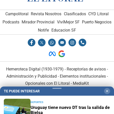
Campolitoral
Revista Nosotros
Clasificados
CYD Litoral
Podcasts
Mirador Provincial
VivíMejor SF
Puerto Negocios
Notife
Educacion SF
Hemeroteca Digital (1930-1979)
-
Receptorías de avisos
-
Administración y Publicidad
-
Elementos institucionales
-
Opcionales con El Litoral
-
MediaKit
TE PUEDE INTERESAR
✕
El Litoral es miembro de:
DEPORTES
Uruguay tiene nuevo DT tras la salida de
Bielsa