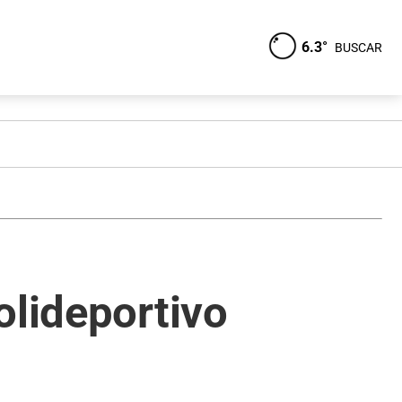
6.3°
BUSCAR
olideportivo