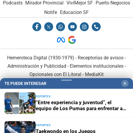
Podcasts
Mirador Provincial
VivíMejor SF
Puerto Negocios
Notife
Educacion SF
Hemeroteca Digital (1930-1979)
-
Receptorías de avisos
-
Administración y Publicidad
-
Elementos institucionales
-
Opcionales con El Litoral
-
MediaKit
TE PUEDE INTERESAR
✕
El Litoral es miembro de:
DEPORTES
“Entre experiencia y juventud”, el
equipo de Los Pumas para enfrentar a
Sudáfrica
DEPORTES
En Asociación con:
Taekwondo en los Juegos