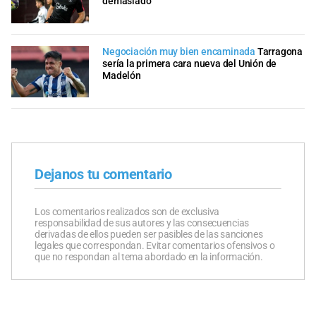
demasiado
Negociación muy bien encaminada
Tarragona
sería la primera cara nueva del Unión de
Madelón
Dejanos tu comentario
Los comentarios realizados son de exclusiva
responsabilidad de sus autores y las consecuencias
derivadas de ellos pueden ser pasibles de las sanciones
legales que correspondan. Evitar comentarios ofensivos o
que no respondan al tema abordado en la información.