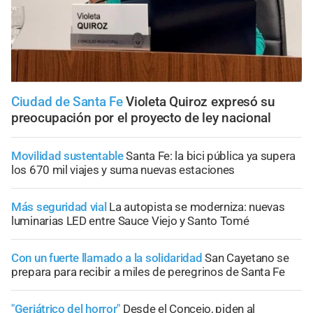
Ciudad de Santa Fe
Violeta Quiroz expresó su
preocupación por el proyecto de ley nacional
Movilidad sustentable
Santa Fe: la bici pública ya supera
los 670 mil viajes y suma nuevas estaciones
Más seguridad vial
La autopista se moderniza: nuevas
luminarias LED entre Sauce Viejo y Santo Tomé
Con un fuerte llamado a la solidaridad
San Cayetano se
prepara para recibir a miles de peregrinos de Santa Fe
"Geriátrico del horror"
Desde el Concejo, piden al