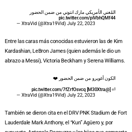
المُغني الأمريكي مارك انتوني من ضمن الحضور
pic.twitter.com/piVbhQMf44
— XtraVid (@Xtra19Vid)
July 22, 2023
Entre las caras más conocidas estuvieron las de Kim
Kardashian, LeBron James (quien además le dio un
abrazo a Messi), Victoria Beckham y Serena Williams.
الكون أغويرو من ضمن الحضور ❤️
pic.twitter.com/7fZrfOsvcq
]
@M30Xtra
⏎ [
— XtraVid (@Xtra19Vid)
July 22, 2023
También se dieron cita en el DRV PNK Stadium de Fort
Lauderdale Mark Anthony, el “Kun” Agüero y, por