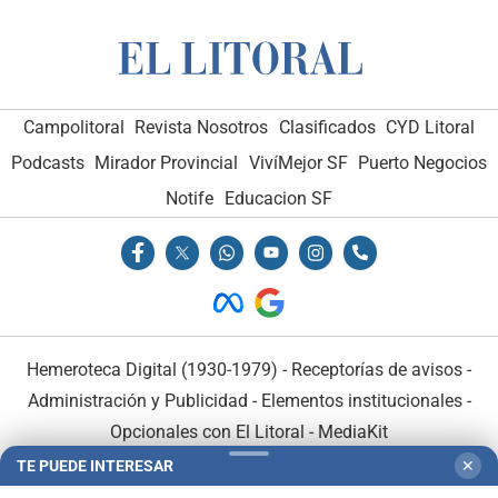
Campolitoral
Revista Nosotros
Clasificados
CYD Litoral
Podcasts
Mirador Provincial
VivíMejor SF
Puerto Negocios
Notife
Educacion SF
Hemeroteca Digital (1930-1979)
-
Receptorías de avisos
-
Administración y Publicidad
-
Elementos institucionales
-
Opcionales con El Litoral
-
MediaKit
TE PUEDE INTERESAR
✕
El Litoral es miembro de: