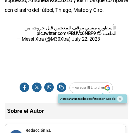
supuesto, Antonela Roccuzzo y los hijos que comparte
con el astro del fútbol, Thiago, Mateo y Ciro.
الأسطورة ميسي يتوقف للمعجبين قبل خروجه من
pic.twitter.com/PBUVc6NBF9
الملعب 😍
— Messi Xtra (@M30Xtra)
July 22, 2023
+ Agregar El Litoral en
Agregar a tus medios preferidos en Google
Sobre el Autor
Redacción EL