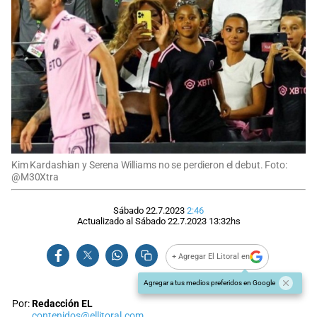
Kim Kardashian y Serena Williams no se perdieron el debut. Foto:
@M30Xtra
Sábado 22.7.2023
2:46
Actualizado al
Sábado 22.7.2023
13:32
hs
+ Agregar El Litoral en
Agregar a tus medios preferidos en Google
Por:
Redacción EL
contenidos@ellitoral.com