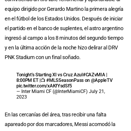
equipo dirigido por Gerardo Martino la primera alegría
en el fútbol de los Estados Unidos. Después de iniciar
el partido en el banco de suplentes, el astro argentino
ingresó al campo a los 8 minutos del segundo tiempo
y en la última acción de la noche hizo delirar al DRV
PNK Stadium con un final soñado.
Tonight’s Starting XI vs Cruz Azul
#CAZvMIA
|
8:00PM ET |📺
#MLSSeasonPass
on
@AppleTV
pic.twitter.com/xAKfYsdSf5
— Inter Miami CF (@InterMiamiCF)
July 21,
2023
En las cercanías del área, tras recibir una falta
apareado por dos marcadores, Messi acomodó la