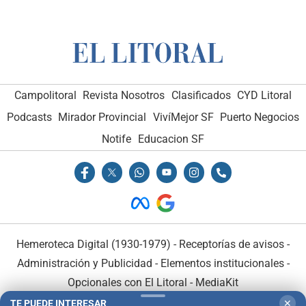
Campolitoral
Revista Nosotros
Clasificados
CYD Litoral
Podcasts
Mirador Provincial
VivíMejor SF
Puerto Negocios
Notife
Educacion SF
Hemeroteca Digital (1930-1979)
-
Receptorías de avisos
-
Administración y Publicidad
-
Elementos institucionales
-
Opcionales con El Litoral
-
MediaKit
TE PUEDE INTERESAR
✕