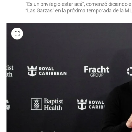
“Es un privilegio estar acá", comenzó diciendo e
“Las Garzas” en la próxima temporada de la ML