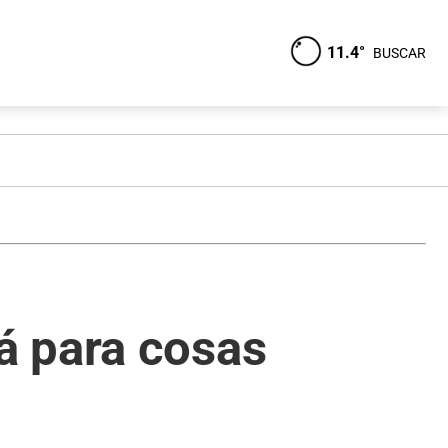
11.4°
BUSCAR
á para cosas