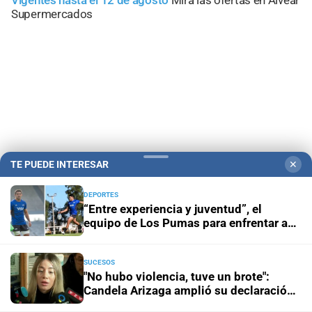
Vigentes hasta el 12 de agosto
Mirá las ofertas en Alvear
Supermercados
TE PUEDE INTERESAR
✕
DEPORTES
“Entre experiencia y juventud”, el
Campolitoral
Revista Nosotros
Clasificados
CYD Litoral
equipo de Los Pumas para enfrentar a
Sudáfrica
Podcasts
Mirador Provincial
VivíMejor SF
Puerto Negocios
Notife
Educacion SF
SUCESOS
"No hubo violencia, tuve un brote":
Candela Arizaga amplió su declaración
y desligó a Facundo Moyano