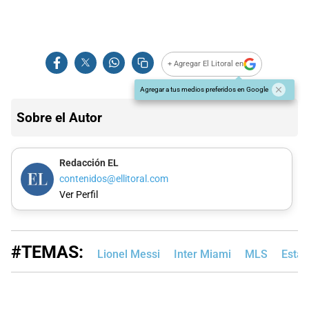
+ Agregar El Litoral en
Agregar a tus medios preferidos en Google
Sobre el Autor
Redacción EL
contenidos@ellitoral.com
Ver Perfil
#TEMAS:
Lionel Messi
Inter Miami
MLS
Estad