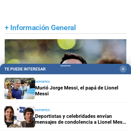
+
Información General
TE PUEDE INTERESAR
✕
DEPORTES
Murió Jorge Messi, el papá de Lionel
Messi
DEPORTES
Deportistas y celebridades envían
mensajes de condolencia a Lionel Messi
tras la muerte de su padre
Despedida en Rosario
Lionel Messi llega a