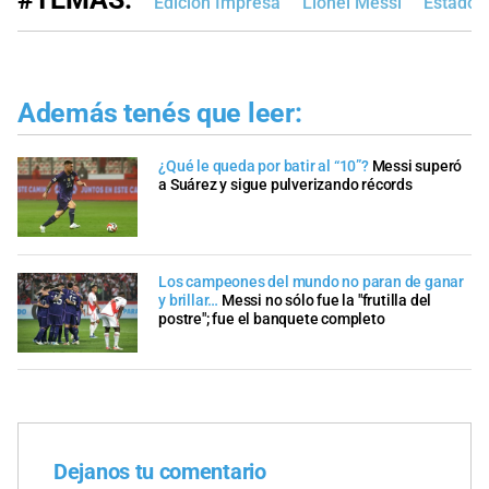
Edición Impresa
Lionel Messi
Estados
Además tenés que leer:
¿Qué le queda por batir al “10”?
Messi superó
a Suárez y sigue pulverizando récords
Los campeones del mundo no paran de ganar
y brillar…
Messi no sólo fue la "frutilla del
postre"; fue el banquete completo
Dejanos tu comentario