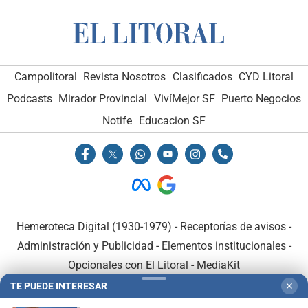
Campolitoral
Revista Nosotros
Clasificados
CYD Litoral
Podcasts
Mirador Provincial
VivíMejor SF
Puerto Negocios
Notife
Educacion SF
Hemeroteca Digital (1930-1979)
-
Receptorías de avisos
-
Administración y Publicidad
-
Elementos institucionales
-
Opcionales con El Litoral
-
MediaKit
TE PUEDE INTERESAR
✕
El Litoral es miembro de: