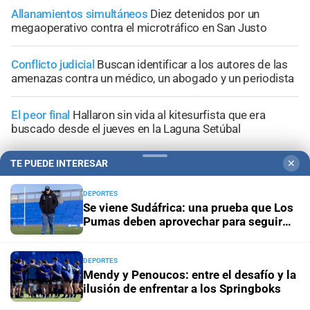
Allanamientos simultáneos
Diez detenidos por un
megaoperativo contra el microtráfico en San Justo
Conflicto judicial
Buscan identificar a los autores de las
amenazas contra un médico, un abogado y un periodista
El peor final
Hallaron sin vida al kitesurfista que era
buscado desde el jueves en la Laguna Setúbal
TE PUEDE INTERESAR
✕
DEPORTES
Se viene Sudáfrica: una prueba que Los
+
Información General
Pumas deben aprovechar para seguir
creciendo
DEPORTES
Mendy y Penoucos: entre el desafío y la
ilusión de enfrentar a los Springboks