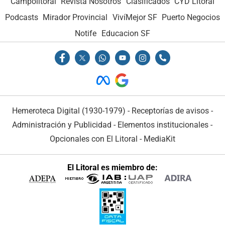
Campolitoral
Revista Nosotros
Clasificados
CYD Litoral
Podcasts
Mirador Provincial
VivíMejor SF
Puerto Negocios
Notife
Educacion SF
Hemeroteca Digital (1930-1979)
-
Receptorías de avisos
-
Administración y Publicidad
-
Elementos institucionales
-
Opcionales con El Litoral
-
MediaKit
El Litoral es miembro de: