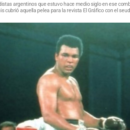
distas argentinos que estuvo hace medio siglo en ese comba
 cubrió aquella pelea para la revista El Gráfico con el se