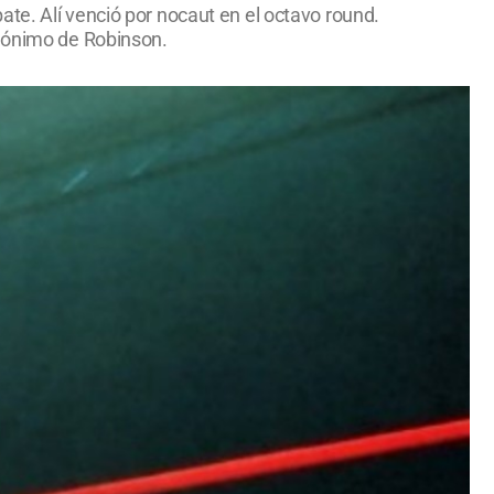
te. Alí venció por nocaut en el octavo round.
udónimo de Robinson.