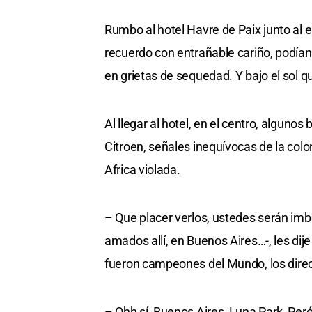
Rumbo al hotel Havre de Paix junto al e
recuerdo con entrañable cariño, podían 
en grietas de sequedad. Y bajo el sol 
Al llegar al hotel, en el centro, alguno
Citroen, señales inequívocas de la col
Africa violada.
– Que placer verlos, ustedes serán imb
amados allí, en Buenos Aires…-, les di
fueron campeones del Mundo, los dire
– Ohh sí, Buenos Aires, Luna Park, Peró