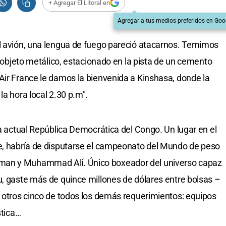
+ Agregar El Litoral en
Agregar a tus medios preferidos en Goo
el avión, una lengua de fuego pareció atacarnos. Temimos
er objeto metálico, estacionado en la pista de un cemento
Air France le damos la bienvenida a Kinshasa, donde la
la hora local 2.30 p.m".
la actual República Democrática del Congo. Un lugar en el
te, habría de disputarse el campeonato del Mundo de peso
man y Muhammad Alí. Único boxeador del universo capaz
u, gaste más de quince millones de dólares entre bolsas –
y otros cinco de todos los demás requerimientos: equipos
stica…