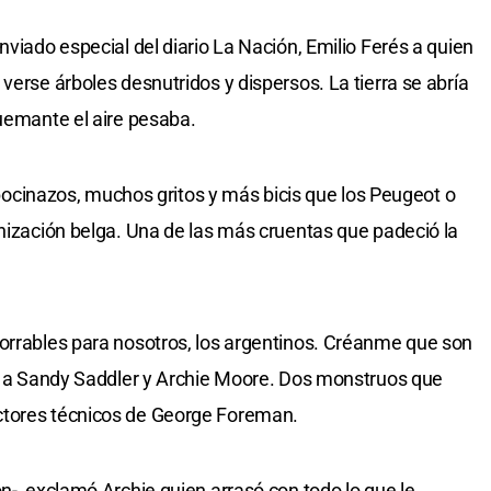
nviado especial del diario La Nación, Emilio Ferés a quien
verse árboles desnutridos y dispersos. La tierra se abría
quemante el aire pesaba.
s bocinazos, muchos gritos y más bicis que los Peugeot o
onización belga. Una de las más cruentas que padeció la
orrables para nosotros, los argentinos. Créanme que son
je a Sandy Saddler y Archie Moore. Dos monstruos que
ctores técnicos de George Foreman.
n-, exclamó Archie quien arrasó con todo lo que le