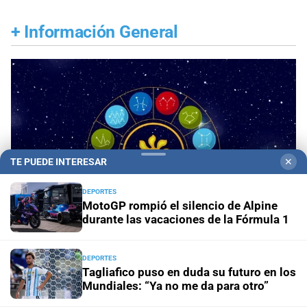
+
Información General
TE PUEDE INTERESAR
✕
DEPORTES
MotoGP rompió el silencio de Alpine
durante las vacaciones de la Fórmula 1
DEPORTES
Panorama astrológico
Horóscopo de hoy 8 de
Tagliafico puso en duda su futuro en los
agosto de 2026
Mundiales: “Ya no me da para otro”