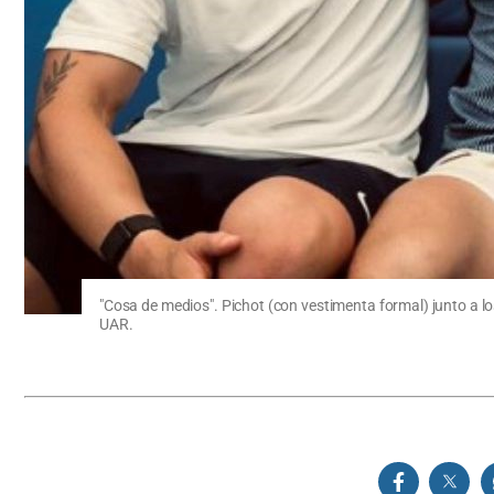
"Cosa de medios". Pichot (con vestimenta formal) junto a 
UAR.