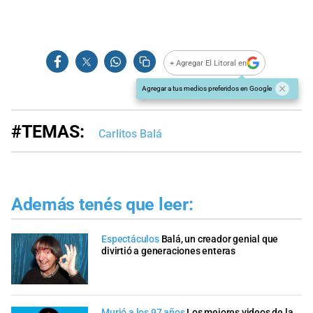
+ Agregar El Litoral en
Agregar a tus medios preferidos en Google
#TEMAS:
Carlitos Balá
Además tenés que leer:
Espectáculos
Balá, un creador genial que
divirtió a generaciones enteras
Murió a los 97 años
Los mejores videos de la