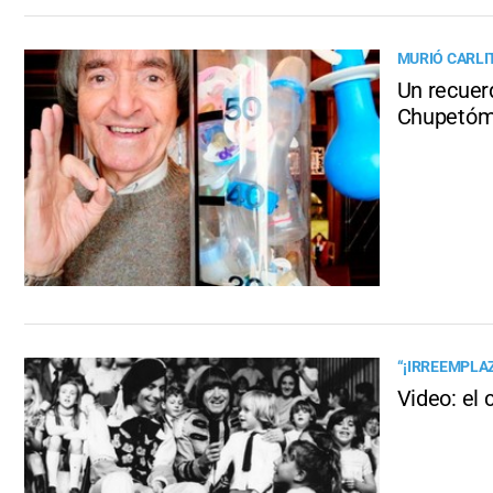
MURIÓ CARLI
Un recuer
Chupetóm
“¡IRREEMPLA
Video: el