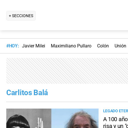
+ SECCIONES
#HOY:
Javier Milei
Maximiliano Pullaro
Colón
Unión
Carlitos Balá
LEGADO ETE
A 100 años
risa y un "