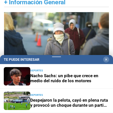
+
Información General
TE PUEDE INTERESAR
✕
DEPORTES
Nacho Sachs: un pibe que crece en
medio del ruido de los motores
Pronóstico nacional
Frío extremo: 13 provincias
están bajo alerta amarilla por temperaturas bajas
DEPORTES
Despejaron la pelota, cayó en plena ruta
y provocó un choque durante un partido
Aniversario
El Litoral cumplió 108 años y celebró la
del ascenso