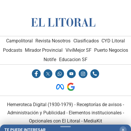
Campolitoral
Revista Nosotros
Clasificados
CYD Litoral
Podcasts
Mirador Provincial
VivíMejor SF
Puerto Negocios
Notife
Educacion SF
Hemeroteca Digital (1930-1979)
-
Receptorías de avisos
-
Administración y Publicidad
-
Elementos institucionales
-
Opcionales con El Litoral
-
MediaKit
TE PUEDE INTERESAR
✕