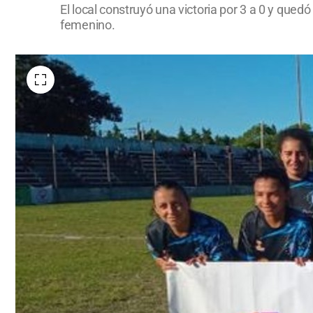
El local construyó una victoria por 3 a 0 y quedó
femenino.