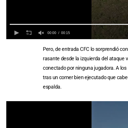
00:00
00:15
0
of
Pero, de entrada CFC lo sorprendió con
15
seconds
Volume
rasante desde la izquierda del ataque v
0%
conectado por ninguna jugadora. A los 
tras un corner bien ejecutado que cabec
espalda.