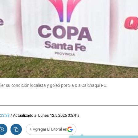
er su condición localista y goleó por 3 a 0 a Calchaquí FC.
23:38
/
Actualizado al
Lunes 12.5.2025
0:57
hs
+ Agregar El Litoral en