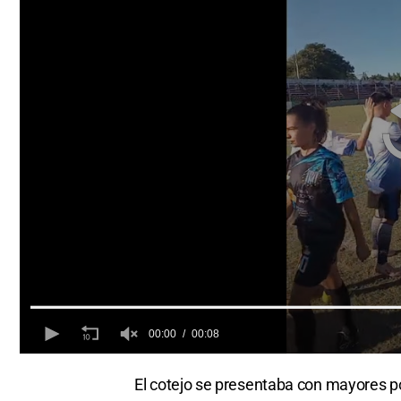
00:00
00:08
0
seconds
El cotejo se presentaba con mayores po
of