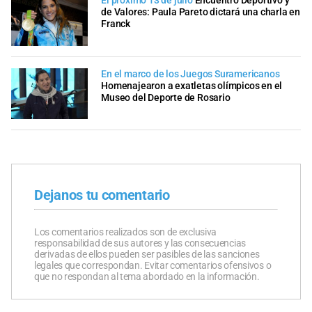
El próximo 13 de julio
Encuentro Deportivo y
de Valores: Paula Pareto dictará una charla en
Franck
En el marco de los Juegos Suramericanos
Homenajearon a exatletas olímpicos en el
Museo del Deporte de Rosario
Dejanos tu comentario
Los comentarios realizados son de exclusiva
responsabilidad de sus autores y las consecuencias
derivadas de ellos pueden ser pasibles de las sanciones
legales que correspondan. Evitar comentarios ofensivos o
que no respondan al tema abordado en la información.