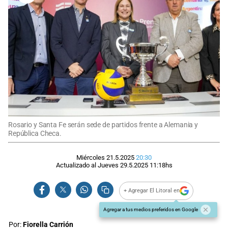
Rosario y Santa Fe serán sede de partidos frente a Alemania y
República Checa.
Miércoles 21.5.2025
20:30
Actualizado al
Jueves 29.5.2025
11:18
hs
+ Agregar El Litoral en
Agregar a tus medios preferidos en Google
Por:
Fiorella Carrión