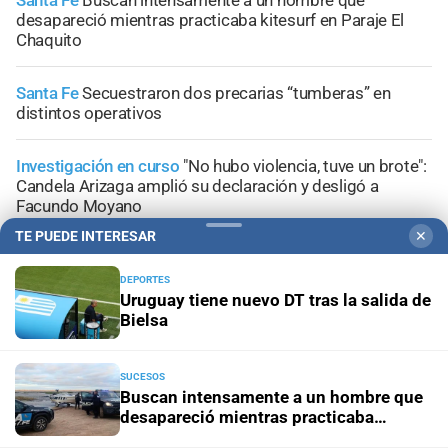
Santa Fe
Buscan intensamente a un hombre que
desapareció mientras practicaba kitesurf en Paraje El
Chaquito
Santa Fe
Secuestraron dos precarias “tumberas” en
distintos operativos
Investigación en curso
"No hubo violencia, tuve un brote":
Candela Arizaga amplió su declaración y desligó a
Facundo Moyano
TE PUEDE INTERESAR
✕
Presuntos ladrones
La PDI detuvo a dos jóvenes por
hurtos reiterados en Santa Fe
DEPORTES
Uruguay tiene nuevo DT tras la salida de
Bielsa
SUCESOS
Buscan intensamente a un hombre que
+
Información General
desapareció mientras practicaba
kitesurf en Paraje El Chaquito