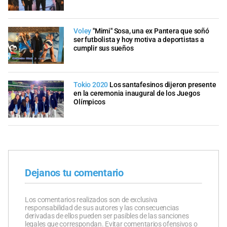
Voley
"Mimi" Sosa, una ex Pantera que soñó
ser futbolista y hoy motiva a deportistas a
cumplir sus sueños
Tokio 2020
Los santafesinos dijeron presente
en la ceremonia inaugural de los Juegos
Olímpicos
Dejanos tu comentario
Los comentarios realizados son de exclusiva
responsabilidad de sus autores y las consecuencias
derivadas de ellos pueden ser pasibles de las sanciones
legales que correspondan. Evitar comentarios ofensivos o