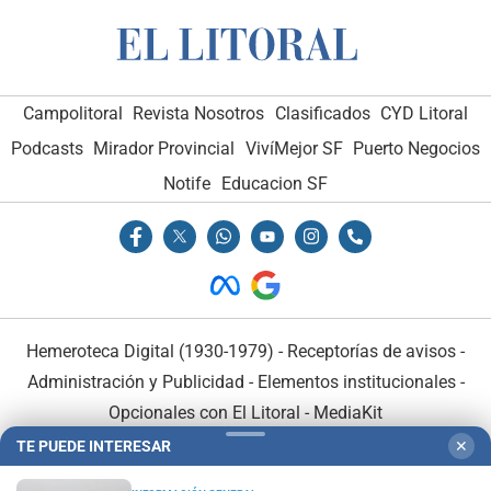
Campolitoral
Revista Nosotros
Clasificados
CYD Litoral
Podcasts
Mirador Provincial
VivíMejor SF
Puerto Negocios
Notife
Educacion SF
Hemeroteca Digital (1930-1979)
-
Receptorías de avisos
-
Administración y Publicidad
-
Elementos institucionales
-
Opcionales con El Litoral
-
MediaKit
TE PUEDE INTERESAR
✕
El Litoral es miembro de: