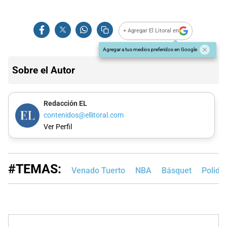
+ Agregar El Litoral en
Agregar a tus medios preferidos en Google
Sobre el Autor
Redacción EL
contenidos@ellitoral.com
Ver Perfil
#TEMAS:
Venado Tuerto
NBA
Básquet
Polide