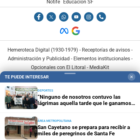
Notife
Educacion SF
Hemeroteca Digital (1930-1979)
-
Receptorías de avisos
-
Administración y Publicidad
-
Elementos institucionales
-
Opcionales con El Litoral
-
MediaKit
TE PUEDE INTERESAR
✕
El Litoral es miembro de:
DEPORTES
“Ninguno de nosotros contuvo las
lágrimas aquella tarde que le ganamos a
Inglaterra”
ÁREA METROPOLITANA
En Asociación con:
San Cayetano se prepara para recibir a
miles de peregrinos de Santa Fe