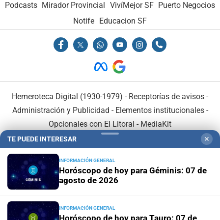
Podcasts
Mirador Provincial
VivíMejor SF
Puerto Negocios
Notife
Educacion SF
Hemeroteca Digital (1930-1979)
-
Receptorías de avisos
-
Administración y Publicidad
-
Elementos institucionales
-
Opcionales con El Litoral
-
MediaKit
TE PUEDE INTERESAR
✕
El Litoral es miembro de:
INFORMACIÓN GENERAL
Horóscopo de hoy para Géminis: 07 de
agosto de 2026
INFORMACIÓN GENERAL
En Asociación con:
Horóscopo de hoy para Tauro: 07 de