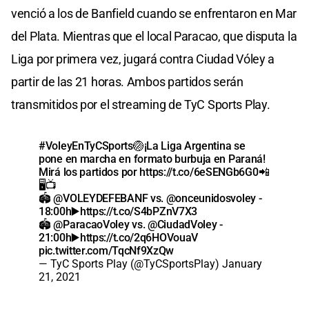
venció a los de Banfield cuando se enfrentaron en Mar
del Plata. Mientras que el local Paracao, que disputa la
Liga por primera vez, jugará contra Ciudad Vóley a
partir de las 21 horas. Ambos partidos serán
transmitidos por el streaming de TyC Sports Play.
#VoleyEnTyCSports
🏐¡La Liga Argentina se
pone en marcha en formato burbuja en Paraná!
Mirá los partidos por
https://t.co/6eSENGb6G0
📲
🖥️📺
🏟️
@VOLEYDEFEBANF
vs.
@onceunidosvoley
-
18:00h▶️
https://t.co/S4bPZnV7X3
🏟️
@ParacaoVoley
vs.
@CiudadVoley
-
21:00h▶️
https://t.co/2q6HOVouaV
pic.twitter.com/TqcNf9XzQw
— TyC Sports Play (@TyCSportsPlay)
January
21, 2021