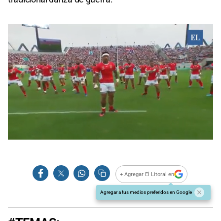
0
seconds
of
0
seconds
+ Agregar El Litoral en
Agregar a tus medios preferidos en Google