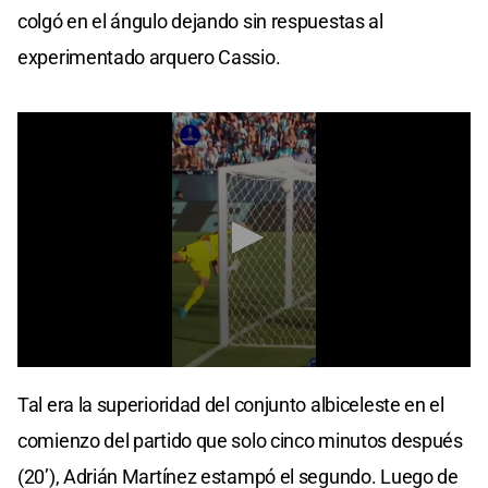
colgó en el ángulo dejando sin respuestas al
experimentado arquero Cassio.
0
seconds
Tal era la superioridad del conjunto albiceleste en el
of
29
comienzo del partido que solo cinco minutos después
seconds
(20’), Adrián Martínez estampó el segundo. Luego de