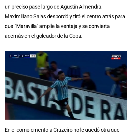
un preciso pase largo de Agustín Almendra,
Maximiliano Salas desbordó y tiró el centro atrás para
que "Maravilla" amplíe la ventaja y se convierta
además en el goleador de la Copa.
0
seconds
En el complemento a Cruzeiro no le quedó otra que
of