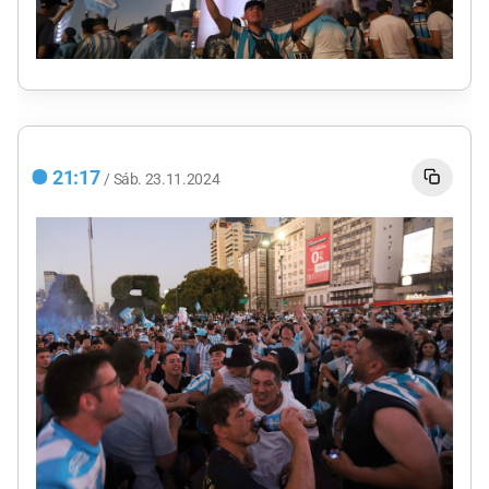
21:17
/
Sáb.
23.11.2024