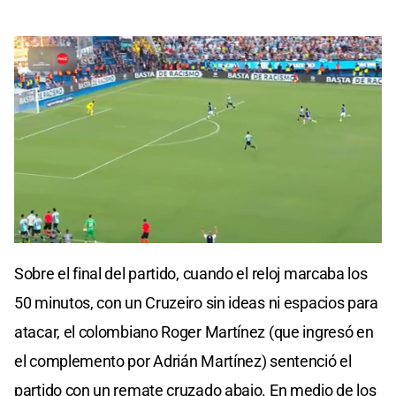
0
seconds
Sobre el final del partido, cuando el reloj marcaba los
of
0
50 minutos, con un Cruzeiro sin ideas ni espacios para
seconds
atacar, el colombiano Roger Martínez (que ingresó en
el complemento por Adrián Martínez) sentenció el
partido con un remate cruzado abajo. En medio de los