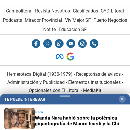
Campolitoral
Revista Nosotros
Clasificados
CYD Litoral
Podcasts
Mirador Provincial
VivíMejor SF
Puerto Negocios
Notife
Educacion SF
Hemeroteca Digital (1930-1979)
-
Receptorías de avisos
-
Administración y Publicidad
-
Elementos institucionales
-
Opcionales con El Litoral
-
MediaKit
TE PUEDE INTERESAR
✕
El Litoral es miembro de:
SHOW
Wanda Nara habló sobre la polémica
gigantografía de Mauro Icardi y la China
Suárez: "La armaron mis hijas"