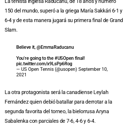
La tenista inglesa Raducanu, de 18 años y número
150 del mundo, superó a la griega María Sakkári 6-1 y
6-4 y de esta manera jugará su primera final de Grand
Slam.
Believe it,
@EmmaRaducanu
You're going to the
#USOpen
final!
pic.twitter.com/x9LsPp6Rog
— US Open Tennis (@usopen)
September 10,
2021
La otra protagonista será la canadiense Leylah
Fernández quien debió batallar para derrotar a la
segunda favorita del torneo, la bielorrusa Aryna
Sabalenka con parciales de 7-6, 4-6 y 6-4.