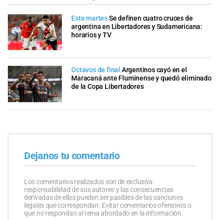
Este martes
Se definen cuatro cruces de
argentina en Libertadores y Sudamericana:
horarios y TV
Octavos de final
Argentinos cayó en el
Maracaná ante Fluminense y quedó eliminado
de la Copa Libertadores
Dejanos tu comentario
Los comentarios realizados son de exclusiva
responsabilidad de sus autores y las consecuencias
derivadas de ellos pueden ser pasibles de las sanciones
legales que correspondan. Evitar comentarios ofensivos o
que no respondan al tema abordado en la información.