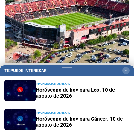
Recomendaciones
Cortes y desvíos en Santa Fe
TE PUEDE INTERESAR
✕
por el partido de Colón: qué calles estarán
afectadas y cómo circularán los colectivos
INFORMACIÓN GENERAL
Horóscopo de hoy para Leo: 10 de
agosto de 2026
Municipalidad
Vacunación en Santa Fe: dónde y cuándo
aplican vacunas contra la gripe, neumonía, VSR y
coqueluche
INFORMACIÓN GENERAL
Horóscopo de hoy para Cáncer: 10 de
agosto de 2026
Actualización
Suben las multas en Santa Fe: cómo