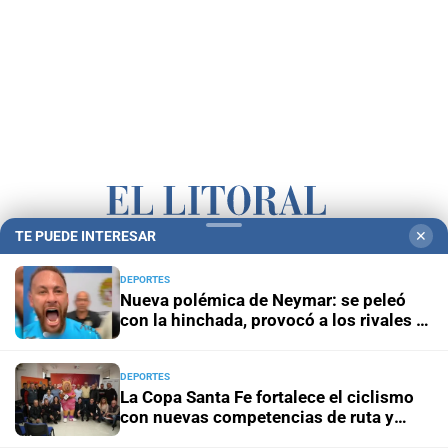
TE PUEDE INTERESAR
✕
Campolitoral
Revista Nosotros
Clasificados
CYD Litoral
DEPORTES
Podcasts
Mirador Provincial
VivíMejor SF
Puerto Negocios
Nueva polémica de Neymar: se peleó
con la hinchada, provocó a los rivales y
Notife
Educacion SF
el presidente lo llamó "vagabundo"
DEPORTES
La Copa Santa Fe fortalece el ciclismo
con nuevas competencias de ruta y
pista