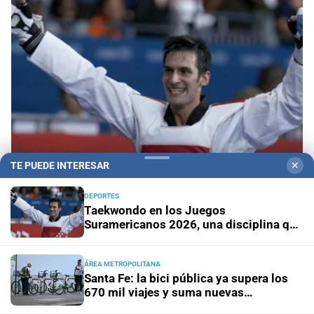
TE PUEDE INTERESAR
✕
DEPORTES
Taekwondo en los Juegos Suramericanos 2026,
Taekwondo en los Juegos
una disciplina que acerca a los atletas al sueño
Suramericanos 2026, una disciplina que
olímpico
acerca a los atletas al sueño olímpico
ÁREA METROPOLITANA
Santa Fe: la bici pública ya supera los
670 mil viajes y suma nuevas
estaciones