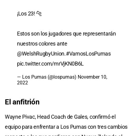
¡Los 23! 🐆
Estos son los jugadores que representarán
nuestros colores ante
@WelshRugbyUnion
.
#VamosLosPumas
pic.twitter.com/mrVjKN0B6L
— Los Pumas (@lospumas)
November 10,
2022
El anfitrión
Wayne Pivac, Head Coach de Gales, confirmó el
equipo para enfrentar a Los Pumas con tres cambios