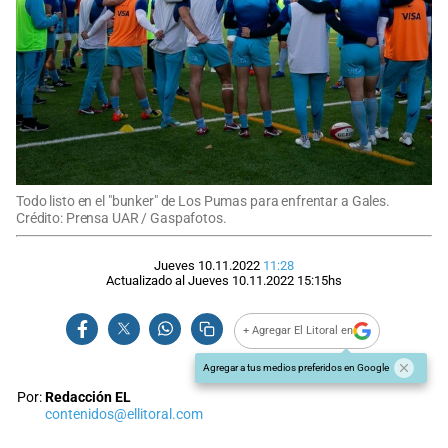
Todo listo en el "bunker" de Los Pumas para enfrentar a Gales.
Crédito: Prensa UAR / Gaspafotos.
Jueves 10.11.2022
11:28
Actualizado al
Jueves 10.11.2022
15:15
hs
+ Agregar El Litoral en
Agregar a tus medios preferidos en Google
Por:
Redacción EL
contenidos@ellitoral.com