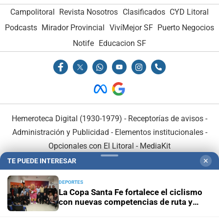
Campolitoral
Revista Nosotros
Clasificados
CYD Litoral
Podcasts
Mirador Provincial
VivíMejor SF
Puerto Negocios
Notife
Educacion SF
Hemeroteca Digital (1930-1979)
-
Receptorías de avisos
-
Administración y Publicidad
-
Elementos institucionales
-
Opcionales con El Litoral
-
MediaKit
TE PUEDE INTERESAR
✕
El Litoral es miembro de:
DEPORTES
La Copa Santa Fe fortalece el ciclismo
con nuevas competencias de ruta y
pista