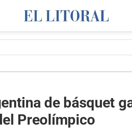
entina de básquet g
del Preolímpico