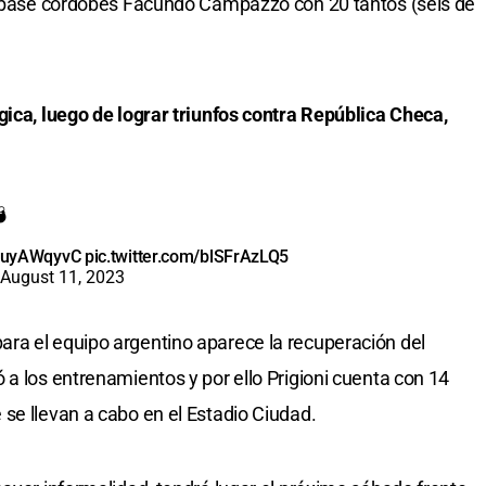
el base cordobés Facundo Campazzo con 20 tantos (seis de
gica, luego de lograr triunfos contra República Checa,

/JyuyAWqyvC
pic.twitter.com/blSFrAzLQ5
August 11, 2023
ra el equipo argentino aparece la recuperación del
 a los entrenamientos y por ello Prigioni cuenta con 14
se llevan a cabo en el Estadio Ciudad.