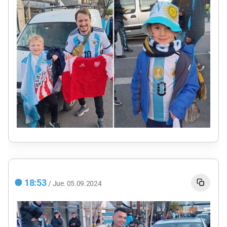
18:53
/
Jue.
05.09.2024