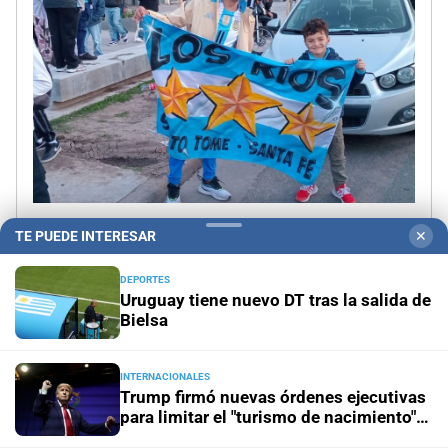
TE PUEDE INTERESAR
✕
DEPORTES
Uruguay tiene nuevo DT tras la salida de
18:37
/
Jue.
05.09.2024
Bielsa
Probable formación
INTERNACIONALES
Trump firmó nuevas órdenes ejecutivas
Con la ausencia de Lionel Messi y Ángel Di María,
para limitar el "turismo de nacimiento"
Scaloni podría parar este 11 inicial ante Chile: Dibu
en Estados Unidos