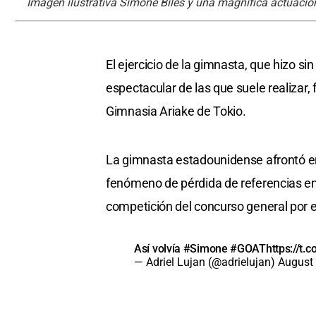
Imagen ilustrativa Simone Biles y una magnifica actuació
El ejercicio de la gimnasta, que hizo 
espectacular de las que suele realizar,
Gimnasia Ariake de Tokio.
La gimnasta estadounidense afrontó en
fenómeno de pérdida de referencias en el
competición del concurso general por e
Así volvía
#Simone
#GOAT
https://t
— Adriel Lujan (@adrielujan)
August 