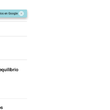
dos en Google
quilibrio
os