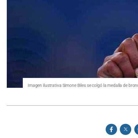
Imagen ilustrativa Simone Biles se colgó la medalla de bro