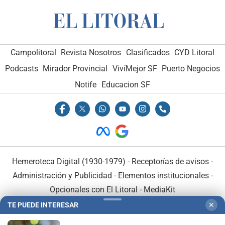
Campolitoral
Revista Nosotros
Clasificados
CYD Litoral
Podcasts
Mirador Provincial
VivíMejor SF
Puerto Negocios
Notife
Educacion SF
Hemeroteca Digital (1930-1979)
-
Receptorías de avisos
-
Administración y Publicidad
-
Elementos institucionales
-
Opcionales con El Litoral
-
MediaKit
TE PUEDE INTERESAR
✕
El Litoral es miembro de: