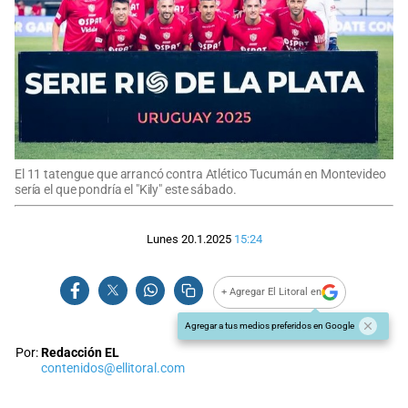
El 11 tatengue que arrancó contra Atlético Tucumán en Montevideo
sería el que pondría el "Kily" este sábado.
Lunes 20.1.2025
15:24
+ Agregar El Litoral en
Agregar a tus medios preferidos en Google
Por:
Redacción EL
contenidos@ellitoral.com