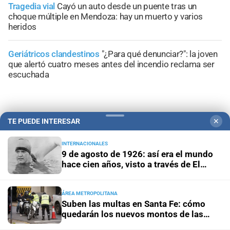
Tragedia vial
Cayó un auto desde un puente tras un
choque múltiple en Mendoza: hay un muerto y varios
heridos
Geriátricos clandestinos
"¿Para qué denunciar?": la joven
que alertó cuatro meses antes del incendio reclama ser
escuchada
TE PUEDE INTERESAR
✕
+
Información General
INTERNACIONALES
9 de agosto de 1926: así era el mundo
hace cien años, visto a través de El
Litoral
ÁREA METROPOLITANA
Suben las multas en Santa Fe: cómo
quedarán los nuevos montos de las
infracciones más comunes