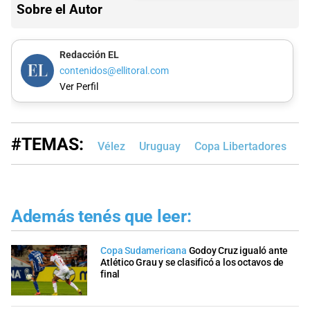
Sobre el Autor
Redacción EL
contenidos@ellitoral.com
Ver Perfil
#TEMAS:
Vélez
Uruguay
Copa Libertadores
V
Además tenés que leer:
Copa Sudamericana
Godoy Cruz igualó ante
Atlético Grau y se clasificó a los octavos de
final