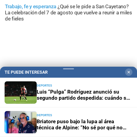
Trabajo, fe y esperanza
¿Qué se le pide a San Cayetano?
La celebración del 7 de agosto que vuelve a reunir a miles
de fieles
TE PUEDE INTERESAR
✕
DEPORTES
Luis “Pulga” Rodríguez anunció su
segundo partido despedida: cuándo se
jugará
Campolitoral
Revista Nosotros
Clasificados
CYD Litoral
DEPORTES
Podcasts
Mirador Provincial
VivíMejor SF
Puerto Negocios
Briatore puso bajo la lupa al área
Notife
Educacion SF
técnica de Alpine: “No sé por qué no
ganamos”