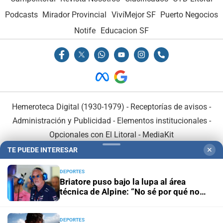
Podcasts
Mirador Provincial
VivíMejor SF
Puerto Negocios
Notife
Educacion SF
Hemeroteca Digital (1930-1979)
-
Receptorías de avisos
-
Administración y Publicidad
-
Elementos institucionales
-
Opcionales con El Litoral
-
MediaKit
TE PUEDE INTERESAR
✕
El Litoral es miembro de:
DEPORTES
Briatore puso bajo la lupa al área
técnica de Alpine: “No sé por qué no
ganamos”
DEPORTES