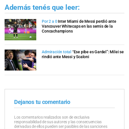
Además tenés que leer:
Por 2 a 0
Inter Miami de Messi perdió ante
Vancouver Whitecaps en las semis de la
Concachampions
Admiración total
“Ese pibe es Gardel”: Milei se
rindió ante Messi y Scaloni
Dejanos tu comentario
Los comentarios realizados son de exclusiva
responsabilidad de sus autores y las consecuencias
derivadas de ellos pueden ser pasibles de las sanciones