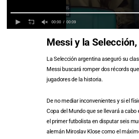
00:00
00:09
0
of
Messi y la Selección
9
seconds
Volume
0%
La Selección argentina aseguró su clasi
Messi buscará romper dos récords que 
jugadores de la historia.
De no mediar inconvenientes y si el físi
Copa del Mundo que se llevará a cabo 
el primer futbolista en disputar seis m
alemán Miroslav Klose como el máximo 