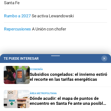
Santa Fe
Rumbo a 2027
Se activa Lewandowski
Repercusiones
A Unión con chofer
+
Área Metropolitana
TE PUEDE INTERESAR
✕
ECONOMÍA
Subsidios congelados: el invierno estiró
el recorte en las tarifas energéticas
ÁREA METROPOLITANA
Dónde acudir: el mapa de puntos de
encuentro en Santa Fe ante una posible
emergencia hídrica