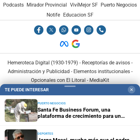
Podcasts
Mirador Provincial
VivíMejor SF
Puerto Negocios
Notife
Educacion SF
Hemeroteca Digital (1930-1979)
-
Receptorías de avisos
-
Administración y Publicidad
-
Elementos institucionales
-
Opcionales con El Litoral
-
MediaKit
TE PUEDE INTERESAR
✕
El Litoral es miembro de:
PUERTO NEGOCIOS
Santa Fe Business Forum, una
plataforma de crecimiento para un
emprendimiento apícola de Ceres
DEPORTES
En Asociación con: