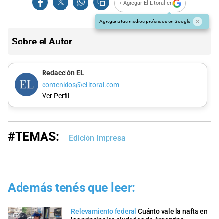
+ Agregar El Litoral en
Agregar a tus medios preferidos en Google
Sobre el Autor
Redacción EL
contenidos@ellitoral.com
Ver Perfil
#TEMAS:
Edición Impresa
Además tenés que leer:
Relevamiento federal
Cuánto vale la nafta en