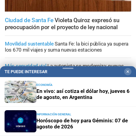
Ciudad de Santa Fe
Violeta Quiroz expresó su
preocupación por el proyecto de ley nacional
Movilidad sustentable
Santa Fe: la bici pública ya supera
los 670 mil viajes y suma nuevas estaciones
Más seguridad vial
La autopista se moderniza: nuevas
luminarias LED entre Sauce Viejo y Santo Tomé
TE PUEDE INTERESAR
✕
ECONOMÍA
Con un fuerte llamado a la solidaridad
San Cayetano se
En vivo: así cotiza el dólar hoy, jueves 6
prepara para recibir a miles de peregrinos de Santa Fe
de agosto, en Argentina
"Geriátrico del horror"
Desde el Concejo, piden al
INFORMACIÓN GENERAL
municipio que detalle la situación de los asilos de
Horóscopo de hoy para Géminis: 07 de
ancianos en Santa Fe
agosto de 2026