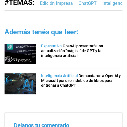
#TEMAS:
Edición Impresa
ChatGPT
Inteligencia 
Además tenés que leer:
Expectativa
OpenAI presentará una
actualización "mágica" de GPT y la
inteligencia artificial
Inteligencia Artificial
Demandaron a OpenAI y
Microsoft por uso indebido de libros para
entrenar a ChatGPT
Dejanos tu comentario