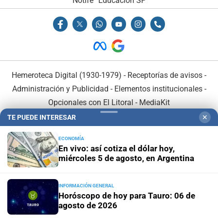
Notife
Educacion SF
Hemeroteca Digital (1930-1979)
-
Receptorías de avisos
-
Administración y Publicidad
-
Elementos institucionales
-
Opcionales con El Litoral
-
MediaKit
TE PUEDE INTERESAR
✕
El Litoral es miembro de:
ECONOMÍA
En vivo: así cotiza el dólar hoy,
miércoles 5 de agosto, en Argentina
INFORMACIÓN GENERAL
En Asociación con:
Horóscopo de hoy para Tauro: 06 de
agosto de 2026