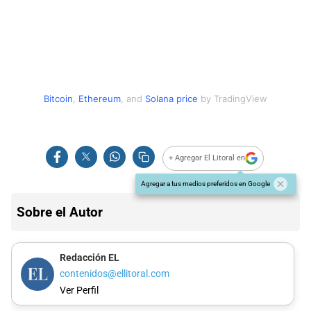
Bitcoin
,
Ethereum
,
and
Solana price
by TradingView
+ Agregar El Litoral en
Agregar a tus medios preferidos en Google
Sobre el Autor
Redacción EL
contenidos@ellitoral.com
Ver Perfil